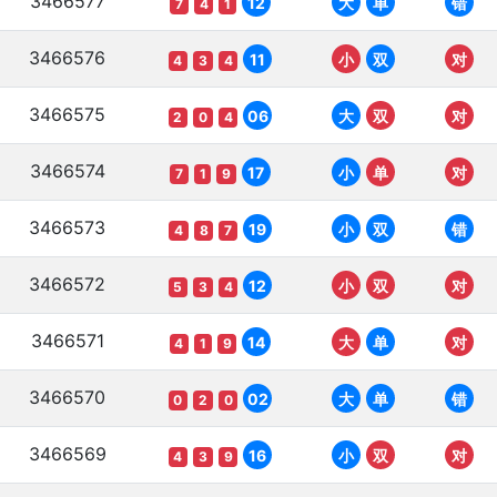
3466577
12
大
单
错
7
4
1
3466576
11
小
双
对
4
3
4
3466575
06
大
双
对
2
0
4
3466574
17
小
单
对
7
1
9
3466573
19
小
双
错
4
8
7
3466572
12
小
双
对
5
3
4
3466571
14
大
单
对
4
1
9
3466570
02
大
单
错
0
2
0
3466569
16
小
双
对
4
3
9