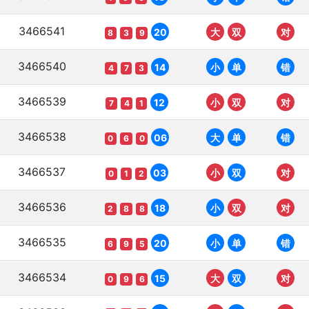
3466541
20
大
双
对
8
3
9
3466540
14
小
单
错
4
7
3
3466539
12
小
双
对
7
4
1
3466538
06
大
单
错
0
6
0
3466537
03
小
双
对
0
1
2
3466536
18
小
双
对
2
8
8
3466535
20
小
单
错
6
9
5
3466534
15
大
双
对
0
9
6