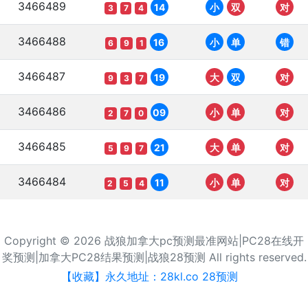
3466489
14
小
双
对
3
7
4
3466488
16
小
单
错
6
9
1
3466487
19
大
双
对
9
3
7
3466486
09
小
单
对
2
7
0
3466485
21
大
单
对
5
9
7
3466484
11
小
单
对
2
5
4
Copyright © 2026 战狼加拿大pc预测最准网站|PC28在线开
奖预测|加拿大PC28结果预测|战狼28预测 All rights reserved.
【收藏】永久地址：28kl.co 28预测