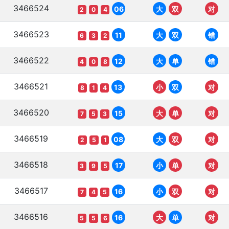
3466524
06
大
双
对
2
0
4
3466523
11
大
双
错
6
3
2
3466522
12
大
单
错
4
0
8
3466521
13
小
双
对
8
1
4
3466520
15
大
单
对
7
5
3
3466519
08
大
双
对
2
5
1
3466518
17
小
单
对
3
9
5
3466517
16
小
双
对
7
4
5
3466516
16
大
单
对
5
5
6