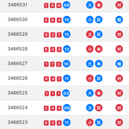
3466532
09
大
双
错
6
0
3
3466531
09
大
单
对
1
0
8
3466530
15
小
双
错
5
6
4
3466529
15
大
双
对
6
2
7
3466528
13
小
单
对
9
0
4
3466527
10
大
单
错
1
7
2
3466526
11
小
双
对
0
4
7
3466525
03
大
单
对
1
1
1
3466524
06
大
双
对
2
0
4