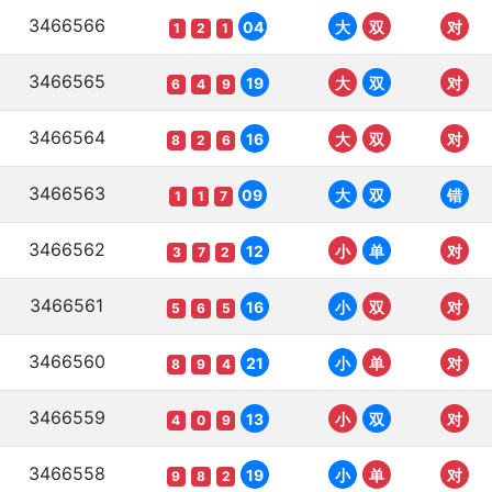
3466567
04
小
双
对
2
1
1
3466566
04
大
双
对
1
2
1
3466565
19
大
双
对
6
4
9
3466564
16
大
双
对
8
2
6
3466563
09
大
双
错
1
1
7
3466562
12
小
单
对
3
7
2
3466561
16
小
双
对
5
6
5
3466560
21
小
单
对
8
9
4
3466559
13
小
双
对
4
0
9