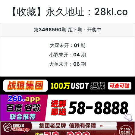
【收藏】永久地址：28kl.co
第
3466591
期 距下期：
开奖中
大单未开：
07
期
大双未开：
02
期
小单未开：
01
期