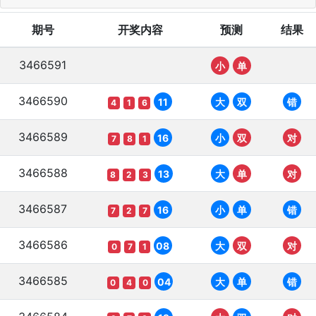
期号
开奖内容
预测
结果
3466592
大
单
3466591
12
小
单
对
3
2
7
3466590
11
大
双
错
4
1
6
3466589
16
小
双
对
7
8
1
3466588
13
大
单
对
8
2
3
3466587
16
小
单
错
7
2
7
3466586
08
大
双
对
0
7
1