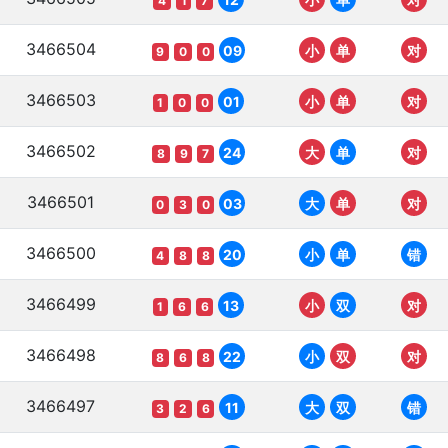
9
8
1
3466505
12
小
单
对
4
1
7
3466504
09
小
单
对
9
0
0
3466503
01
小
单
对
1
0
0
3466502
24
大
单
对
8
9
7
3466501
03
大
单
对
0
3
0
3466500
20
小
单
错
4
8
8
3466499
13
小
双
对
1
6
6
3466498
22
小
双
对
8
6
8