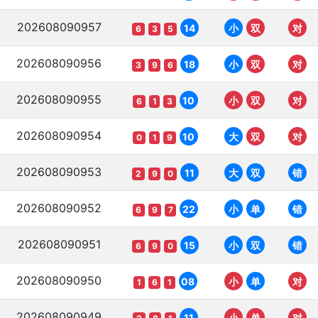
202608090957
14
小
双
对
6
3
5
202608090956
18
小
双
对
3
9
6
202608090955
10
小
双
对
6
1
3
202608090954
10
大
双
对
0
1
9
202608090953
11
大
双
错
2
9
0
202608090952
22
小
单
错
6
9
7
202608090951
15
小
双
错
6
9
0
202608090950
08
小
单
对
1
6
1
202608090949
11
小
单
对