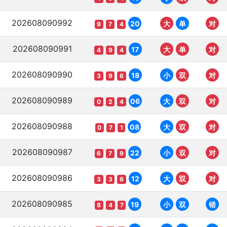
202608090992
20
大
单
对
9
7
4
202608090991
17
大
单
对
4
9
4
202608090990
18
小
双
对
3
9
6
202608090989
06
大
双
对
0
2
4
202608090988
08
大
双
对
0
7
1
202608090987
22
小
双
对
6
7
9
202608090986
12
大
双
对
3
3
6
202608090985
19
小
双
错
8
4
7