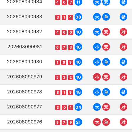
202608090984
11
大
双
错
4
0
7
202608090983
08
大
单
错
3
1
4
202608090982
10
大
双
对
4
6
0
202608090981
16
小
双
对
6
7
3
202608090980
16
小
单
错
1
6
9
202608090979
10
小
双
对
5
3
2
202608090978
18
小
单
错
8
1
9
202608090977
04
大
双
对
3
0
1
202608090976
21
大
单
对
5
7
9