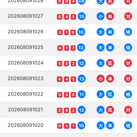
202608091028
08
大
双
对
4
0
4
202608091027
15
小
单
对
6
4
5
202608091026
10
大
单
错
3
1
6
202608091025
12
大
单
错
4
1
7
202608091024
12
大
双
对
5
5
2
202608091023
13
小
单
对
4
4
5
202608091022
11
大
双
错
0
3
8
202608091021
12
大
双
对
2
8
2
202608091020
10
大
单
错
0
3
7