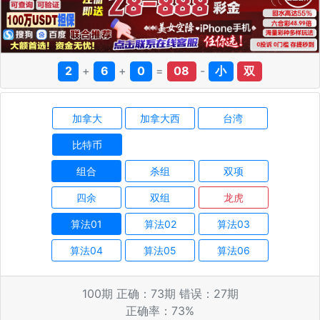
2
+
6
+
0
=
08
-
小
双
加拿大
加拿大西
台湾
比特币
组合
杀组
双项
四余
双组
龙虎
算法01
算法02
算法03
算法04
算法05
算法06
100
期 正确：
73
期 错误：
27
期
正确率：
73
%