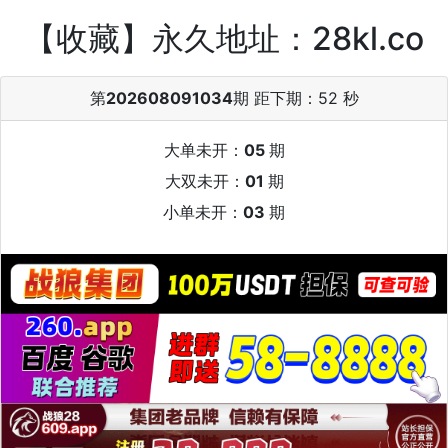
【收藏】永久地址：28kl.co
第
202608091034
期 距下期：
51 秒
大单未开：
05
期
大双未开：
01
期
小单未开：
03
期