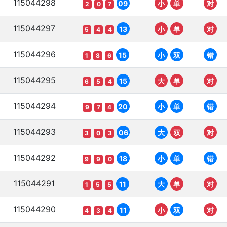
115044298
09
小
单
对
2
0
7
115044297
13
小
单
对
5
4
4
115044296
15
小
双
错
1
8
6
115044295
15
大
单
对
6
5
4
115044294
20
小
单
错
9
7
4
115044293
06
大
双
对
3
0
3
115044292
18
小
单
错
9
9
0
115044291
11
大
单
对
1
5
5
115044290
11
小
双
对
4
3
4