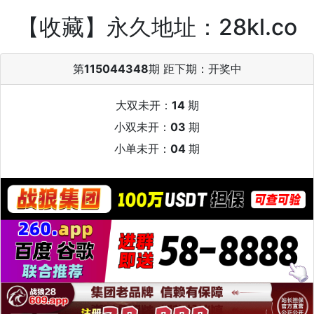
【收藏】永久地址：28kl.co
第
115044348
期 距下期：
开奖中
大双未开：
14
期
小双未开：
03
期
小单未开：
04
期