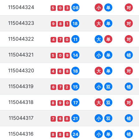
115044324
08
小
单
对
5
0
3
115044323
18
大
单
对
9
8
1
115044322
11
大
单
对
4
7
0
115044321
14
小
单
错
5
0
9
115044320
18
大
单
对
4
6
8
115044319
15
小
双
错
6
7
2
115044318
17
大
双
对
8
9
0
115044317
21
小
双
错
7
6
8
115044316
24
小
单
错
8
8
8