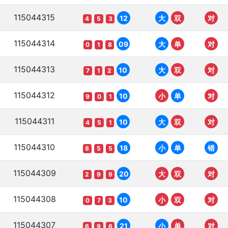
115044315
12
大
双
对
4
5
3
115044314
09
大
单
对
0
1
8
115044313
10
大
双
对
7
1
2
115044312
10
小
单
对
9
0
1
115044311
10
大
双
对
4
5
1
115044310
18
小
单
错
8
5
5
115044309
20
大
双
对
2
9
9
115044308
10
小
双
对
0
7
3
115044307
21
小
单
对
6
9
6