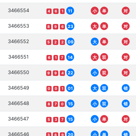
3466554
11
小
单
对
4
6
1
3466553
23
大
单
对
8
9
6
3466552
09
大
单
对
5
2
2
3466551
14
大
双
对
6
1
7
3466550
22
小
双
对
9
9
4
3466549
01
大
双
错
0
0
1
3466548
15
小
双
错
8
7
0
3466547
15
小
单
对
5
3
7
3466546
20
小
单
错
3
8
9