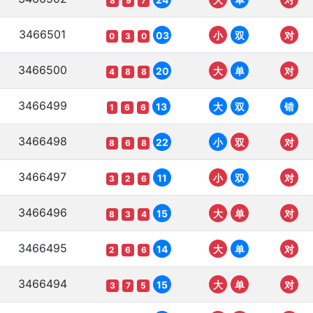
8
9
7
3466501
03
小
双
对
0
3
0
3466500
20
大
单
对
4
8
8
3466499
13
大
双
错
1
6
6
3466498
22
小
双
对
8
6
8
3466497
11
小
双
对
3
2
6
3466496
15
大
单
对
8
3
4
3466495
14
大
单
对
2
6
6
3466494
15
大
单
对
3
7
5