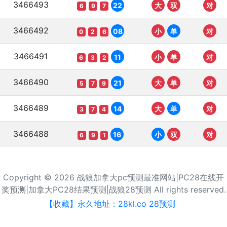
3466493
22
大
双
对
6
9
7
3466492
08
小
单
对
0
2
6
3466491
11
小
单
对
6
3
2
3466490
21
大
单
对
5
7
9
3466489
14
大
单
对
3
7
4
3466488
16
小
双
对
6
9
1
Copyright © 2026 战狼加拿大pc预测最准网站|PC28在线开
奖预测|加拿大PC28结果预测|战狼28预测 All rights reserved.
【收藏】永久地址：28kl.co 28预测