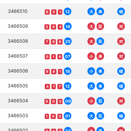
3466510
12
大
单
错
6
5
1
3466509
16
大
双
对
3
9
4
3466508
25
大
双
对
7
9
9
3466507
07
小
单
对
0
1
6
3466506
18
小
单
错
9
8
1
3466505
12
大
单
错
4
1
7
3466504
09
小
双
对
9
0
0
3466503
01
大
双
错
1
0
0
3466502
24
大
单
对