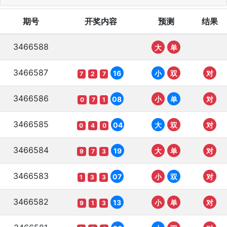
期号
开奖内容
预测
结果
3466588
大
单
3466587
16
小
双
对
7
2
7
3466586
08
小
单
对
0
7
1
3466585
04
大
双
对
0
4
0
3466584
19
大
单
对
9
7
3
3466583
07
小
双
对
1
3
3
3466582
13
小
单
对
9
1
3