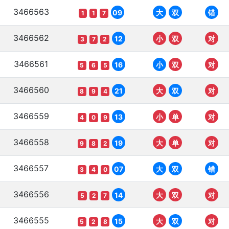
3466563
09
大
双
错
1
1
7
3466562
12
小
双
对
3
7
2
3466561
16
小
双
对
5
6
5
3466560
21
大
双
对
8
9
4
3466559
13
小
单
对
4
0
9
3466558
19
大
单
对
9
8
2
3466557
07
大
双
错
3
4
0
3466556
14
大
双
对
5
2
7
3466555
15
大
双
对
5
2
8