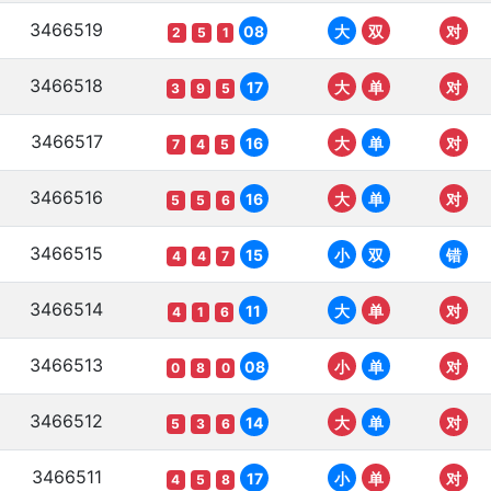
3466519
08
大
双
对
2
5
1
3466518
17
大
单
对
3
9
5
3466517
16
大
单
对
7
4
5
3466516
16
大
单
对
5
5
6
3466515
15
小
双
错
4
4
7
3466514
11
大
单
对
4
1
6
3466513
08
小
单
对
0
8
0
3466512
14
大
单
对
5
3
6
3466511
17
小
单
对
4
5
8