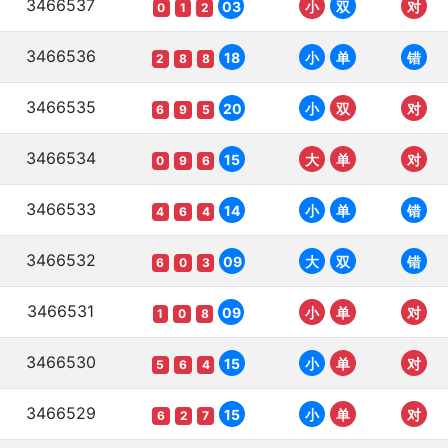
3466537
03
小
双
对
0
1
2
3466536
18
小
单
错
2
8
8
3466535
20
小
双
对
6
9
5
3466534
15
大
单
对
0
9
6
3466533
14
小
单
错
4
6
4
3466532
09
大
双
错
6
0
3
3466531
09
小
单
对
1
0
8
3466530
15
小
单
对
5
6
4
3466529
15
小
单
对
6
2
7